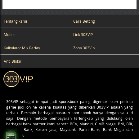
Tentang kami
Cara Betting
Mobile
Link 303VIP
Kalkulator Mix Parlay
Zona 303Vip
Anti Blokir
303VIP
sebagai tempat judi sportsbook paling digemari oleh pecinta
game judi online karena kualitas yang diberikan 303VIP adalah yang
terbaik. Bermain berbagai pasaran sportsbook hanya dengan satu id
saja. Dengan metode pembayaran terlengkap yang didukung oleh
berbagai bank partner kami seperti BCA, Mandiri, CIMB Niaga, BNI, BRI,
Permata Bank, Kospin Jasa, Maybank, Panin Bank, Bank Mega dan
voucher88.