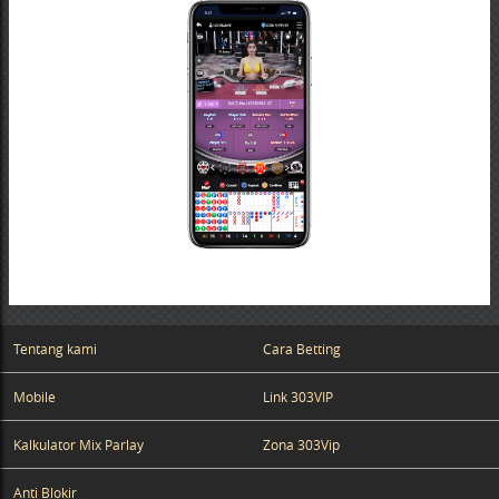
Tentang kami
Cara Betting
Mobile
Link 303VIP
Kalkulator Mix Parlay
Zona 303Vip
Anti Blokir