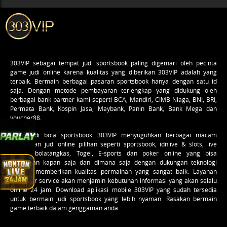
303VIP
sebagai tempat judi sportsbook paling digemari oleh pecinta
game judi online karena kualitas yang diberikan 303VIP adalah yang
terbaik. Bermain berbagai pasaran sportsbook hanya dengan satu id
saja. Dengan metode pembayaran terlengkap yang didukung oleh
berbagai bank partner kami seperti BCA, Mandiri, CIMB Niaga, BNI, BRI,
Permata Bank, Kospin Jasa, Maybank, Panin Bank, Bank Mega dan
voucher88.
Agen judi bola sportsbook 303VIP menyuguhkan berbagai macam
permainan
judi online
pilihan seperti sportsbook, idnlive & slots, live
casino, bolatangkas, Togel, E-sports dan poker online yang bisa
dimainkan kapan saja dan dimana saja dengan dukungan teknologi
terbaru memberikan kualitas permainan yang sangat baik. Layanan
customer service akan menjamin kebutuhan informasi yang akan selalu
online 24 jam. Download aplikasi mobile 303VIP yang sudah tersedia
untuk bermain judi sportsbook yang lebih nyaman. Rasakan bermain
game terbaik dalam genggaman anda.