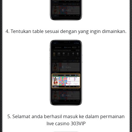
4. Tentukan table sesuai dengan yang ingin dimainkan.
5. Selamat anda berhasil masuk ke dalam permainan
live casino 303VIP