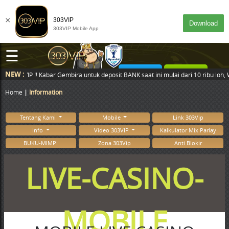
×
303VIP
Download
303VIP Mobile App
☰
DESKTOP
MASUK
NEW :
di 303VIP !! Kabar Gembira untuk deposit BANK saat ini mulai dari 10 ribu 
Home
Information
Tentang Kami
Mobile
Link 303Vip
Info
Video 303VIP
Kalkulator Mix Parlay
BUKU-MIMPI
Zona 303Vip
Anti Blokir
LIVE-CASINO-
MOBILE