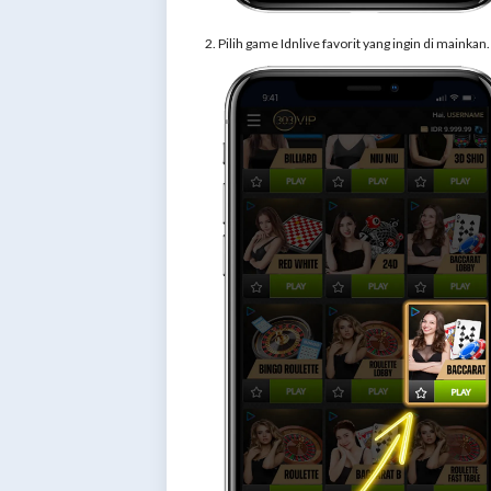
2. Pilih game Idnlive favorit yang ingin di mainkan.