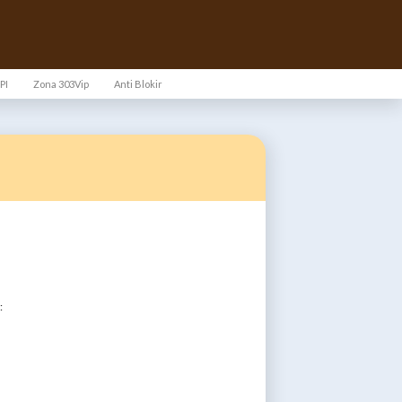
PI
Zona 303Vip
Anti Blokir
: