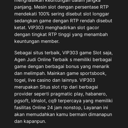
panjang. Mesin slot dengan persentase RTP
mendekati 100% sering disebut slot longgar
sedangkan game dengan RTP rendah disebut
ketat. VIP303 menghadirkan slot gacor
dengan tingkat RTP tinggi yang menambah
keuntungan member.
Sebagai situs terbaik, VIP303 game Slot saja,
Agen Judi Online Terbaik s memiliki berbagai
game dengan berbagai bonus yang menarik
dan melimpah. Mainkan game sportsbook,
togel, live casino dan lainnya. VIP303
merupakan Situs slot rtp dari berbagai
provider seperti pragmatic play, habanero,
pgsoft, idnslot, cq9 terpercaya yang memiliki
fasilitas Online 24 jam nonstop, Layanan ini
akan memudahkan kamu bermain dimanapun
dan kapanpun.