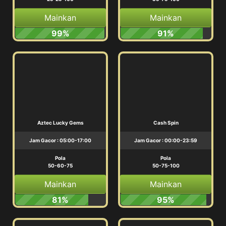
Mainkan
Mainkan
99%
91%
Aztec Lucky Gems
Cash Spin
Jam Gacor : 05:00-17:00
Jam Gacor : 00:00-23:59
Pola
Pola
50-60-75
50-75-100
Mainkan
Mainkan
81%
95%