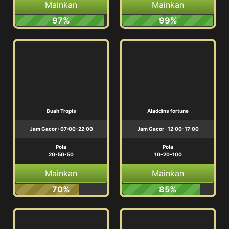
Mainkan
Mainkan
97%
99%
Buah Tropis
Aladdins fortune
Jam Gacor : 07:00-22:00
Jam Gacor : 12:00-17:00
Pola
Pola
20-50-50
10-20-100
Mainkan
Mainkan
70%
85%