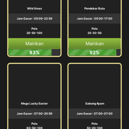
Wild Xmas
Pendekar Buta
Jam Gacor : 05:00-23:59
Jam Gacor : 05:00-17:00
Pola
Pola
20-50-100
25-30-50
Mainkan
Mainkan
83%
92%
Mega Lucky Easter
Sabung Ayam
Jam Gacor : 07:00-20:59
Jam Gacor : 07:00-07:00
Pola
Pola
60-50-100
50-20-100