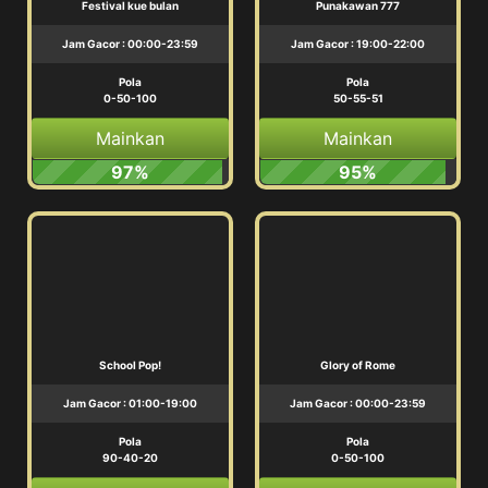
Festival kue bulan
Punakawan 777
Jam Gacor : 00:00-23:59
Jam Gacor : 19:00-22:00
Pola
Pola
0-50-100
50-55-51
Mainkan
Mainkan
97%
95%
School Pop!
Glory of Rome
Jam Gacor : 01:00-19:00
Jam Gacor : 00:00-23:59
Pola
Pola
90-40-20
0-50-100