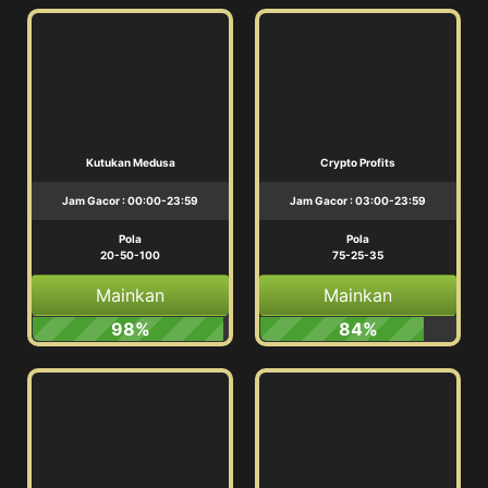
Kutukan Medusa
Crypto Profits
Jam Gacor : 00:00-23:59
Jam Gacor : 03:00-23:59
Pola
Pola
20-50-100
75-25-35
Mainkan
Mainkan
98%
84%