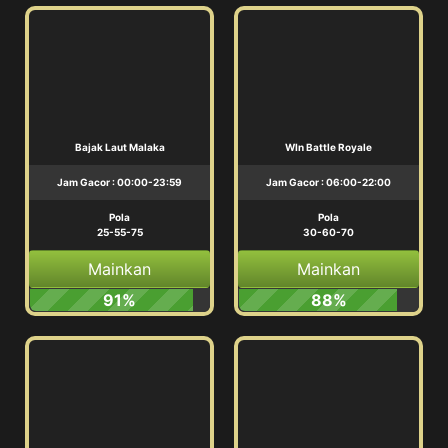
Bajak Laut Malaka
WIn Battle Royale
Jam Gacor : 00:00-23:59
Jam Gacor : 06:00-22:00
Pola
Pola
25-55-75
30-60-70
Mainkan
Mainkan
91%
88%