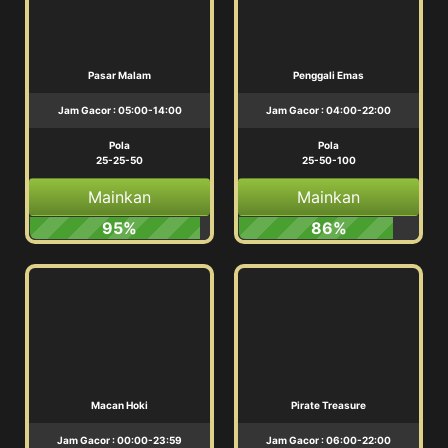
Pasar Malam
Penggali Emas
Jam Gacor : 05:00-14:00
Jam Gacor : 04:00-22:00
Pola
Pola
25-25-50
25-50-100
Mainkan
Mainkan
95%
86%
Macan Hoki
Pirate Treasure
Jam Gacor : 00:00-23:59
Jam Gacor : 06:00-22:00